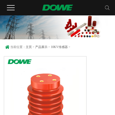
当前位置：
主页
>
产品展示
>
10KV传感器
>
CG5-10Q/100×140户内高压带电显示装置传感器(隔
离开关专用)